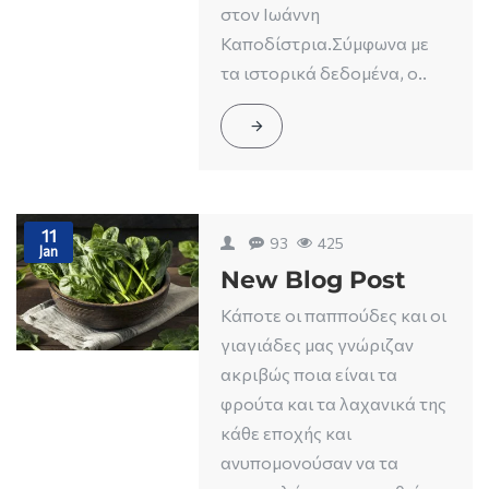
στον Ιωάννη
Καποδίστρια.Σύμφωνα με
τα ιστορικά δεδομένα, ο..
11
93
425
Jan
New Blog Post
Κάποτε οι παππούδες και οι
γιαγιάδες μας γνώριζαν
ακριβώς ποια είναι τα
φρούτα και τα λαχανικά της
κάθε εποχής και
ανυπομονούσαν να τα