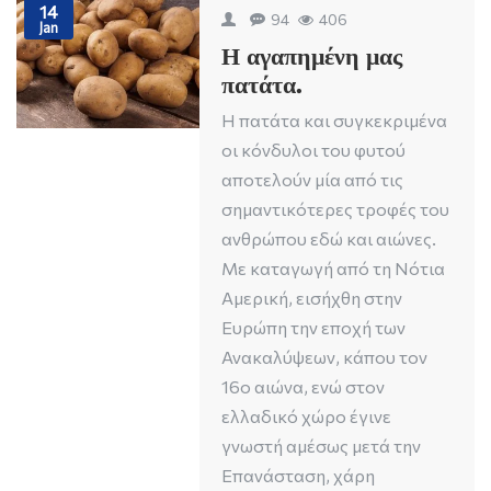
14
94
406
Jan
Η αγαπημένη μας
πατάτα.
Η πατάτα και συγκεκριμένα
οι κόνδυλοι του φυτού
αποτελούν μία από τις
σημαντικότερες τροφές του
ανθρώπου εδώ και αιώνες.
Με καταγωγή από τη Νότια
Αμερική, εισήχθη στην
Ευρώπη την εποχή των
Ανακαλύψεων, κάπου τον
16ο αιώνα, ενώ στον
ελλαδικό χώρο έγινε
γνωστή αμέσως μετά την
Επανάσταση, χάρη