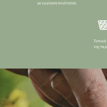
με εγγύηση ποιότητας
Τοπικά
της περ