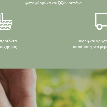
φυτοφάρμακα και ζιζανιοκτόνα
 προϊόντα
Εύκολη και γρήγ
ιοχής μας
παράδοση στο μέρο